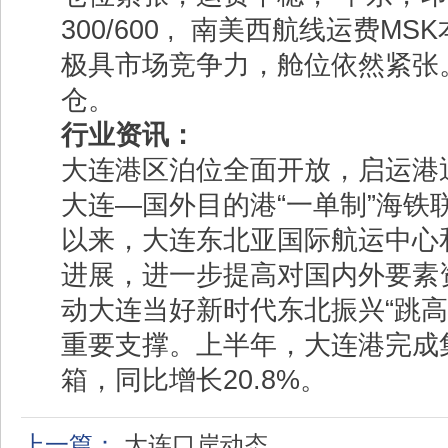
300/600 ,
南美西航线运费
MSK
极具市场竞争力，舱位依然紧张
仓。
行业资讯：
大连港区泊位全面开放，启运港
大连
—
国外目的港
“
一单制
”
海铁
以来，大连东北亚国际航运中心
进展，进一步提高对国内外要素
动大连当好新时代东北振兴
“
跳高
重要支撑。上半年，大连港完成
箱，同比增长
20.8%
。
上一篇：
大连口岸动态